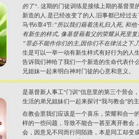
的了“.
这期的门徒训练是接续上期的基督里的
新造的人.是已经改变了的人.旧事都已经过去
马书6章4节:
”所以我们藉着洗礼归入死, 和他
有新生的样式, 像基督藉着父的荣耀从死里复
”罪必不能作你们的主,因你们不在律法之下,乃
生是可以一举一动有新生样式有好行为的人生
告诉我们神给了我们一个新造的生命代表什么,
兄姐妹一起来明白神对门徒的心意和意义。
是基督新人事工“门训”信息里的第三个营会
生活的弟兄姐妹们一起来探讨“我与教会”的
在教会里我们应该是一个喜乐，荣耀和合一
样的一些问题，导致不能合一甚至离开教会
会，因意见不同而行同陌路，本是同工却变