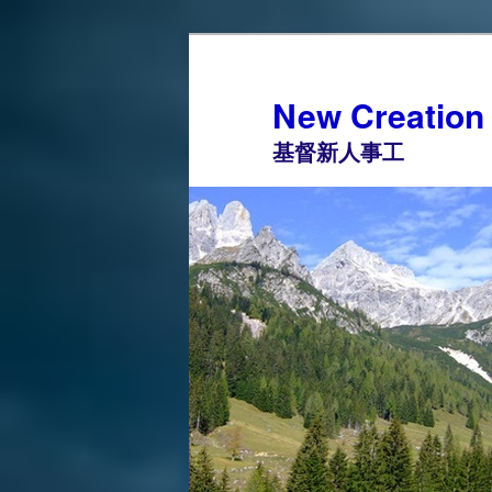
Skip
to
primary
New Creation 
content
基督新人事工